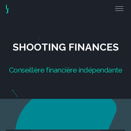
S
H
O
O
T
I
N
G
F
I
N
A
N
C
E
S
C
o
n
s
e
i
l
l
è
r
e
f
i
n
a
n
c
i
è
r
e
i
n
d
é
p
e
n
d
a
n
t
e