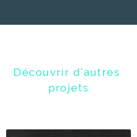
D
é
c
o
u
v
r
i
r
d
’
a
u
t
r
e
s
p
r
o
j
e
t
s