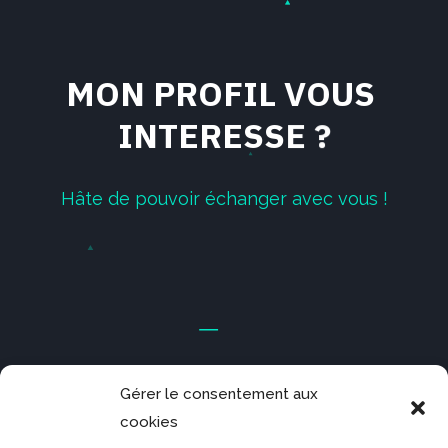
M
O
N
P
R
O
F
I
L
V
O
U
S
I
N
T
E
R
E
S
S
E
?
H
â
t
e
d
e
p
o
u
v
o
i
r
é
c
h
a
n
g
e
r
a
v
e
c
v
o
u
s
!
Gérer le consentement aux
cookies
c
o
n
t
a
c
t
@
l
j
-
g
r
a
p
h
i
c
-
d
e
s
i
g
n
e
r
.
c
o
m