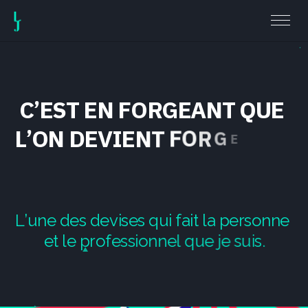
C
’
E
S
T
E
N
F
O
R
G
E
A
N
T
Q
U
E
L
’
O
N
D
E
V
I
E
N
T
F
O
R
G
E
R
O
N
!
L
’
u
n
e
d
e
s
d
e
v
i
s
e
s
q
u
i
f
a
i
t
l
a
p
e
r
s
o
n
n
e
e
t
l
e
p
r
o
f
e
s
s
i
o
n
n
e
l
q
u
e
j
e
s
u
i
s
.