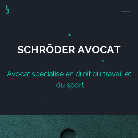
S
C
H
R
Ö
D
E
R
A
V
O
C
A
T
A
v
o
c
a
t
s
p
é
c
i
a
l
i
s
é
e
n
d
r
o
i
t
d
u
t
r
a
v
a
i
l
e
t
d
u
s
p
o
r
t