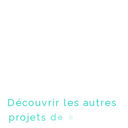
D
é
c
o
u
v
r
i
r
l
e
s
a
u
t
r
e
s
p
r
o
j
e
t
s
d
e
B
r
a
n
d
i
n
g