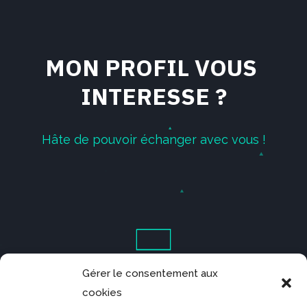
M
O
N
P
R
O
F
I
L
V
O
U
S
I
N
T
E
R
E
S
S
E
?
H
â
t
e
d
e
p
o
u
v
o
i
r
é
c
h
a
n
g
e
r
a
v
e
c
v
o
u
s
!
Gérer le consentement aux
cookies
c
o
n
t
a
c
t
@
l
j
-
g
r
a
p
h
i
c
-
d
e
s
i
g
n
e
r
.
c
o
m