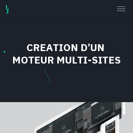
C
R
E
A
T
I
O
N
D
’
U
N
M
O
T
E
U
R
M
U
L
T
I
-
S
I
T
E
S