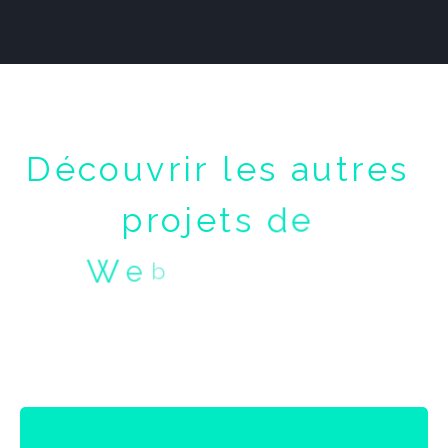
D
é
c
o
u
v
r
i
r
l
e
s
a
u
t
r
e
s
p
r
o
j
e
t
s
d
e
W
e
b
d
e
s
i
g
n
/
U
i